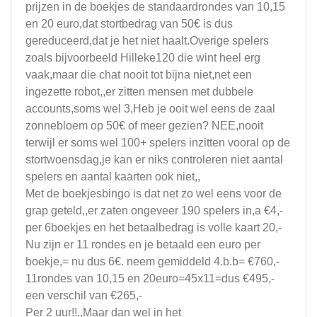
prijzen in de boekjes de standaardrondes van 10,15
en 20 euro,dat stortbedrag van 50€ is dus
gereduceerd,dat je het niet haalt.Overige spelers
zoals bijvoorbeeld Hilleke120 die wint heel erg
vaak,maar die chat nooit tot bijna niet,net een
ingezette robot,,er zitten mensen met dubbele
accounts,soms wel 3,Heb je ooit wel eens de zaal
zonnebloem op 50€ of meer gezien? NEE,nooit
terwijl er soms wel 100+ spelers inzitten vooral op de
stortwoensdag,je kan er niks controleren niet aantal
spelers en aantal kaarten ook niet,,
Met de boekjesbingo is dat net zo wel eens voor de
grap geteld,,er zaten ongeveer 190 spelers in,a €4,-
per 6boekjes en het betaalbedrag is volle kaart 20,-
Nu zijn er 11 rondes en je betaald een euro per
boekje,= nu dus 6€. neem gemiddeld 4.b.b= €760,-
11rondes van 10,15 en 20euro=45x11=dus €495,-
een verschil van €265,-
Per 2 uur!!,,Maar dan wel in het