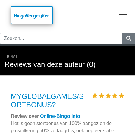
BingoVergelijker
Tog
HOME
Reviews van deze auteur (0)
MYGLOBALGAMES/ST
ORTBONUS?
Review over
Online-Bingo.info
Het is geen stortbonus van 100% aangezien de
prijsuitkering 50% verlaagd is,,ook nog eens alle