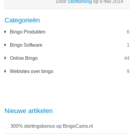
Door
Stortkoning
op 9 mei 2014
Categorieën
Bingo Produkten
6
Bingo Software
1
Online Bingo
44
Websites over bingo
9
Nieuwe artikelen
300% stortingsbonus op BingoCams.nl