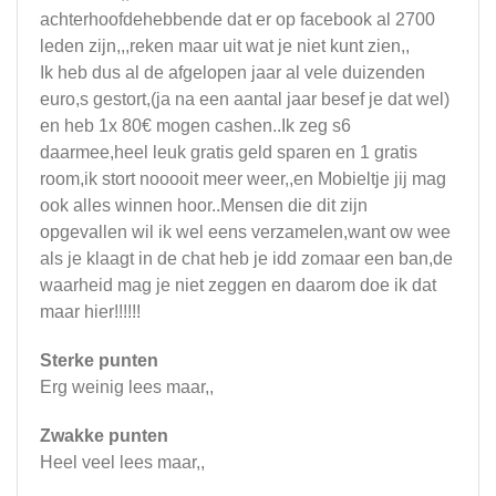
achterhoofdehebbende dat er op facebook al 2700
leden zijn,,,reken maar uit wat je niet kunt zien,,
Ik heb dus al de afgelopen jaar al vele duizenden
euro,s gestort,(ja na een aantal jaar besef je dat wel)
en heb 1x 80€ mogen cashen..Ik zeg s6
daarmee,heel leuk gratis geld sparen en 1 gratis
room,ik stort nooooit meer weer,,en Mobieltje jij mag
ook alles winnen hoor..Mensen die dit zijn
opgevallen wil ik wel eens verzamelen,want ow wee
als je klaagt in de chat heb je idd zomaar een ban,de
waarheid mag je niet zeggen en daarom doe ik dat
maar hier!!!!!!
Sterke punten
Erg weinig lees maar,,
Zwakke punten
Heel veel lees maar,,