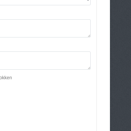
Gokken