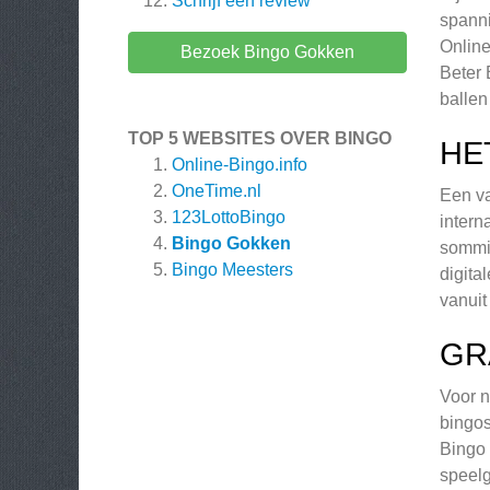
Schrijf een review
spanni
Online
Bezoek Bingo Gokken
Beter 
ballen
TOP 5 WEBSITES OVER BINGO
HE
Online-Bingo.info
OneTime.nl
Een va
123LottoBingo
intern
Bingo Gokken
sommig
Bingo Meesters
digita
vanuit
GR
Voor n
bingos
Bingo 
speelg