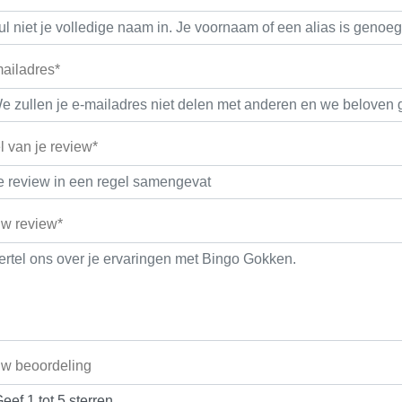
ailadres*
el van je review*
w review*
w beoordeling