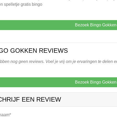
n spelletje gratis bingo
Bezoek Bingo Gokken
GO GOKKEN REVIEWS
ben nog geen reviews. Voel je vrij om je ervaringen te delen e
Bezoek Bingo Gokken
CHRIJF EEN REVIEW
 naam*