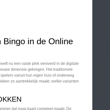
Bingo in de Online
eeft nu een vaste plek veroverd in de digitale
ieuwe dimensie gekregen. Het traditionele
r spelers vanuit hun eigen huis of onderweg
ken zo aantrekkelijk maakt, welke varianten
GOKKEN
 nummer dat jouw kaart compleet maakt. De