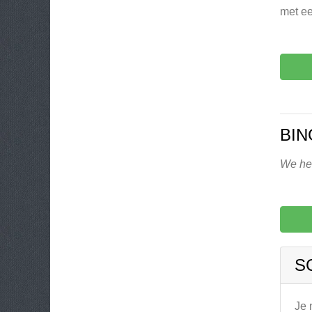
met ee
BIN
We heb
S
Je