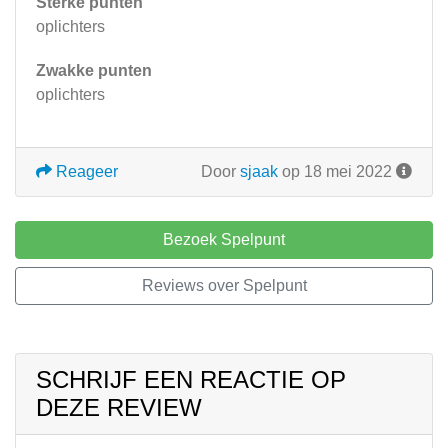
Sterke punten
oplichters
Zwakke punten
oplichters
Reageer
Door
sjaak
op 18 mei 2022
Bezoek Spelpunt
Reviews over Spelpunt
SCHRIJF EEN REACTIE OP
DEZE REVIEW