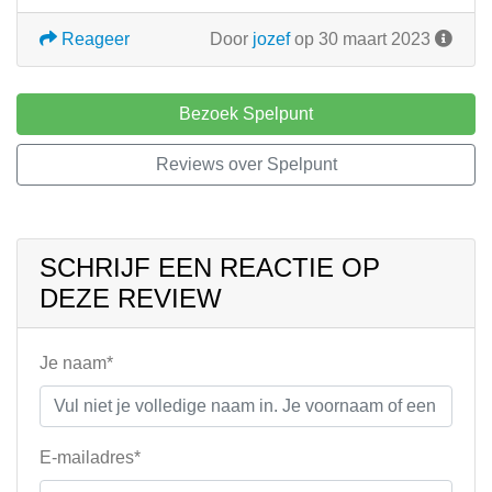
Reageer
Door
jozef
op 30 maart 2023
Bezoek Spelpunt
Reviews over Spelpunt
SCHRIJF EEN REACTIE OP
DEZE REVIEW
Je naam*
E-mailadres*