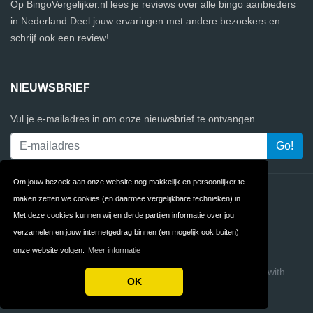
Op BingoVergelijker.nl lees je reviews over alle bingo aanbieders
in Nederland.Deel jouw ervaringen met andere bezoekers en
schrijf ook een review!
NIEUWSBRIEF
Vul je e-mailadres in om onze nieuwsbrief te ontvangen.
Om jouw bezoek aan onze website nog makkelijk en persoonlijker te
Contact
Privacy
maken zetten we cookies (en daarmee vergelijkbare technieken) in.
Met deze cookies kunnen wij en derde partijen informatie over jou
Algemene
FAQ
verzamelen en jouw internetgedrag binnen (en mogelijk ook buiten)
Voorwaarden
onze website volgen.
Meer informatie
Copyright © 2026 BingoVergelijker
Build review sites with
OK
ReviewTycoon