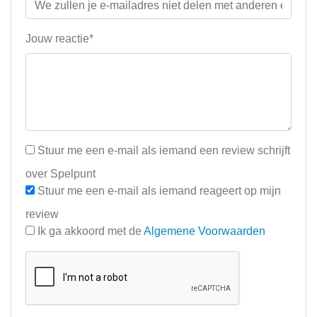
Jouw reactie*
Stuur me een e-mail als iemand een review schrijft
over Spelpunt
Stuur me een e-mail als iemand reageert op mijn
review
Ik ga akkoord met de
Algemene Voorwaarden