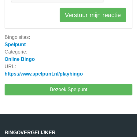
Verstuur mijn reactie
Bingo sites:
Spelpunt
Categorie:
Online Bingo
URL:
https://www.spelpunt.nl/playbingo
Bezoek Spelpunt
BINGOVERGELIJKER