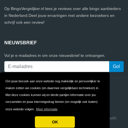
Op BingoVergelijker.nl lees je reviews over alle bingo aanbieders
in Nederland.Deel jouw ervaringen met andere bezoekers en
schrijf ook een review!
NIEUWSBRIEF
Vul je e-mailadres in om onze nieuwsbrief te ontvangen.
Om jouw bezoek aan onze website nog makkelijk en persoonlijker te
Contact
Privacy
maken zetten we cookies (en daarmee vergelijkbare technieken) in.
Met deze cookies kunnen wij en derde partijen informatie over jou
Algemene
FAQ
verzamelen en jouw internetgedrag binnen (en mogelijk ook buiten)
Voorwaarden
onze website volgen.
Meer informatie
Copyright © 2026 BingoVergelijker
Build review sites with
OK
ReviewTycoon