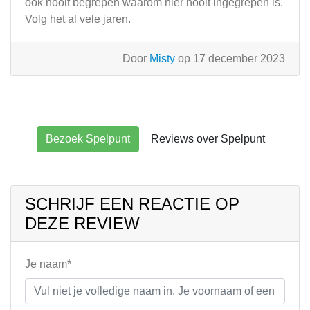
ook nooit begrepen waarom hier nooit ingegrepen is.
Volg het al vele jaren.
Door
Misty
op 17 december 2023
Bezoek Spelpunt
Reviews over Spelpunt
SCHRIJF EEN REACTIE OP
DEZE REVIEW
Je naam*