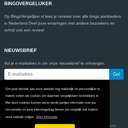
BINGOVERGELIJKER
Op BingoVergelijker.nl lees je reviews over alle bingo aanbieders
in Nederland.Deel jouw ervaringen met andere bezoekers en
schrijf ook een review!
NIEUWSBRIEF
Vul je e-mailadres in om onze nieuwsbrief te ontvangen.
Om jouw bezoek aan onze website nog makkelijk en persoonlijker te
Contact
Privacy
maken zetten we cookies (en daarmee vergelijkbare technieken) in.
Met deze cookies kunnen wij en derde partijen informatie over jou
Algemene
FAQ
verzamelen en jouw internetgedrag binnen (en mogelijk ook buiten)
Voorwaarden
onze website volgen.
Meer informatie
Copyright © 2026 BingoVergelijker
Build review sites with