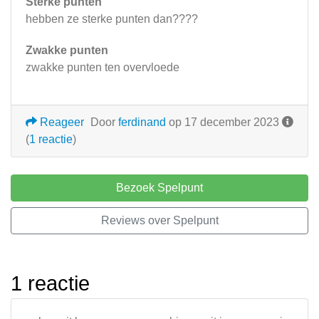
Sterke punten
hebben ze sterke punten dan????
Zwakke punten
zwakke punten ten overvloede
Reageer
Door
ferdinand
op 17 december 2023
(
1 reactie
)
Bezoek Spelpunt
Reviews over Spelpunt
1 reactie