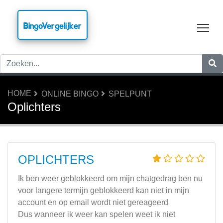
BingoVergelijker
Tog
HOME
ONLINE BINGO
SPELPUNT
Oplichters
OPLICHTERS
Ik ben weer geblokkeerd om mijn chatgedrag ben nu
voor langere termijn geblokkeerd kan niet in mijn
account en op email wordt niet gereageerd
Dus wanneer ik weer kan spelen weet ik niet