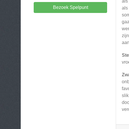
als
Bezoek Spelpunt
als
som
gaa
wer
zij
aan
Ste
vro
Zw
onb
fav
sli
doo
ver