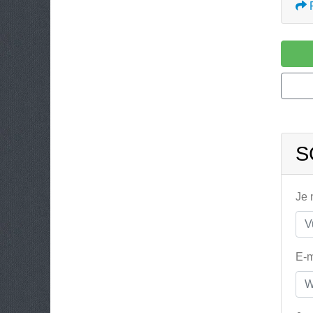
S
Je
E-m