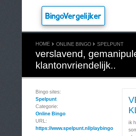
BingoVergelijker
HOME
ONLINE BINGO
SPELPUNT
verslavend, gemanipul
klantonvriendelijk..
Bingo sites:
V
Spelpunt
Categorie:
K
Online Bingo
URL:
ik 
https://www.spelpunt.nl/playbingo
som