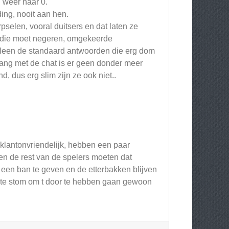
n weer naar 0.
nding, nooit aan hen.
pselen, vooral duitsers en dat laten ze
t die moet negeren, omgekeerde
alleen de standaard antwoorden die erg dom
gang met de chat is er geen donder meer
d, dus erg slim zijn ze ook niet..
klantonvriendelijk, hebben een paar
en de rest van de spelers moeten dat
een ban te geven en de etterbakken blijven
n te stom om t door te hebben gaan gewoon