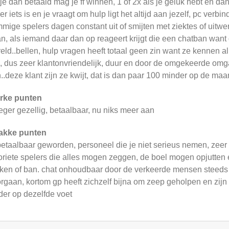
 je dan betaald mag je ff winnen, 1 of 2x als je geluk hebt en da
 er iets is en je vraagt om hulp ligt het altijd aan jezelf, pc verbi
mige spelers dagen constant uit of smijten met ziektes of uitwer
n, als iemand daar dan op reageert krijgt die een chatban wan
eld..bellen, hulp vragen heeft totaal geen zin want ze kennen 
n, dus zeer klantonvriendelijk, duur en door de omgekeerde om
..deze klant zijn ze kwijt, dat is dan paar 100 minder op de maan
rke punten
eger gezellig, betaalbaar, nu niks meer aan
akke punten
etaalbaar geworden, personeel die je niet serieus nemen, zeer 
oriete spelers die alles mogen zeggen, de boel mogen opjutten 
kken of ban. chat onhoudbaar door de verkeerde mensen steeds 
rgaan, kortom gp heeft zichzelf bijna om zeep geholpen en zij
der op dezelfde voet