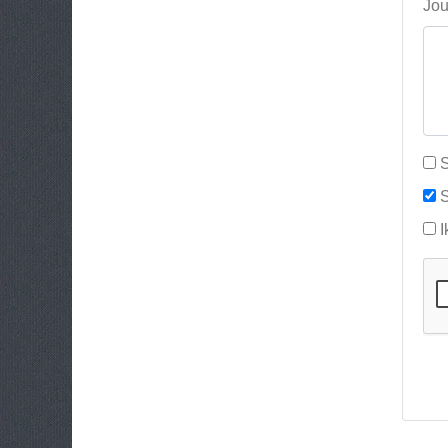
Jou
S
S
I