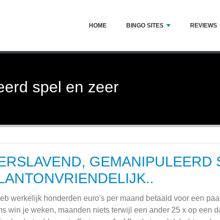
HOME
BINGO SITES
REVIEWS
eerd spel en zeer
ERSLAVEND, GEMANIPULEERD 
LANTONVRIENDELIJK..
heb werkelijk honderden euro's per maand betaald voor een pa
s win je weken, maanden niets terwijl een ander 25 x op een da