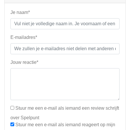
Je naam*
E-mailadres*
Jouw reactie*
Stuur me een e-mail als iemand een review schrijft
over Spelpunt
Stuur me een e-mail als iemand reageert op mijn