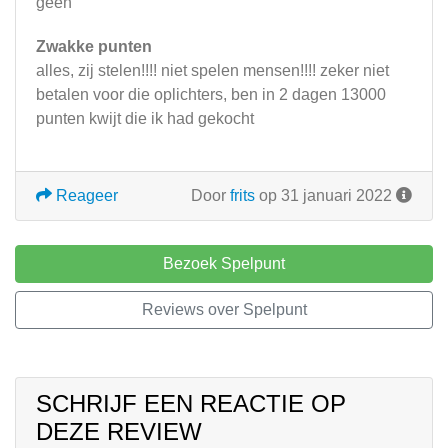
geen
Zwakke punten
alles, zij stelen!!!! niet spelen mensen!!!! zeker niet
betalen voor die oplichters, ben in 2 dagen 13000
punten kwijt die ik had gekocht
Reageer
Door
frits
op 31 januari 2022
Bezoek Spelpunt
Reviews over Spelpunt
SCHRIJF EEN REACTIE OP
DEZE REVIEW