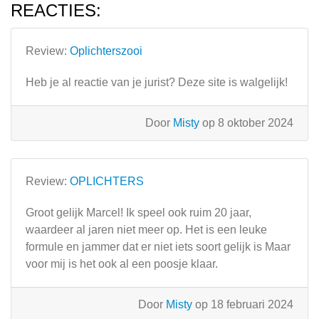
REACTIES:
Review:
Oplichterszooi
Heb je al reactie van je jurist? Deze site is walgelijk!
Door
Misty
op 8 oktober 2024
Review:
OPLICHTERS
Groot gelijk Marcel! Ik speel ook ruim 20 jaar,
waardeer al jaren niet meer op. Het is een leuke
formule en jammer dat er niet iets soort gelijk is Maar
voor mij is het ook al een poosje klaar.
Door
Misty
op 18 februari 2024