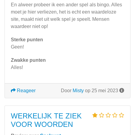
En alweer probeer ik een ander spel als bingo. Alles
moet je hier verliezen, het is echt een waardeloze
site, maakt niet uit welk spel je speelt. Mensen
waardeer niet op!
Sterke punten
Geen!
Zwakke punten
Alles!
Reageer
Door
Misty
op 25 mei 2023
WERKELIJK TE ZIEK
VOOR WOORDEN