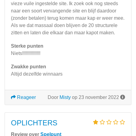
vieze vuile ingestelde site. Ik zoek ook nog steeds
naar een soort vervangende site en blijf daardoor
(zonder betalen) terug komen maar kap er weer mee.
Als we dat massaal doen blijven de 20 structurele
zitten en laten die elkaar dan maar kapot maken.
Sterke punten
Niets!!!!!!!!!!!!!!!
Zwakke punten
Altijd dezelfde winnaars
Reageer
Door
Misty
op 23 november 2022
OPLICHTERS
Review over
Spelpunt