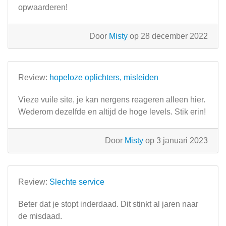
opwaarderen!
Door
Misty
op 28 december 2022
Review:
hopeloze oplichters, misleiden
Vieze vuile site, je kan nergens reageren alleen hier.
Wederom dezelfde en altijd de hoge levels. Stik erin!
Door
Misty
op 3 januari 2023
Review:
Slechte service
Beter dat je stopt inderdaad. Dit stinkt al jaren naar
de misdaad.