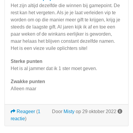
Het zijn altijd dezelfde die winnen bij gamepoint. De
rest kan het vergeten. Als je je laat verleiden vip te
worden om op die manier meer gift te krijgen, krijg je
steeds de laagste gift. Al jaren kijk ik af en toe een
paar weken of de winkans eerlijker is geworden,
maar helaas het blijven constant dezelfde namen.
Het is een vieze vuile oplichters site!
Sterke punten
Het is al jammer dat ik 1 ster moet geven.
Zwakke punten
Alleen maar
Reageer
(
1
Door
Misty
op 29 oktober 2022
reactie
)