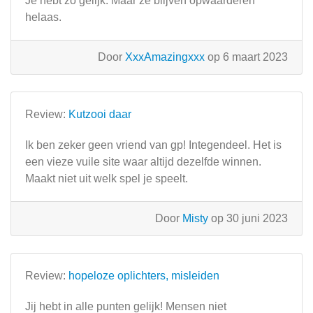
Je hebt zo gelijk. Maar ze blijven opwaarderen
helaas.
Door
XxxAmazingxxx
op 6 maart 2023
Review:
Kutzooi daar
Ik ben zeker geen vriend van gp! Integendeel. Het is
een vieze vuile site waar altijd dezelfde winnen.
Maakt niet uit welk spel je speelt.
Door
Misty
op 30 juni 2023
Review:
hopeloze oplichters, misleiden
Jij hebt in alle punten gelijk! Mensen niet