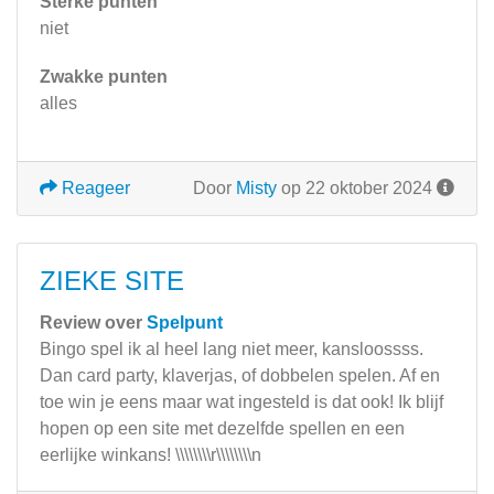
Sterke punten
niet
Zwakke punten
alles
Reageer
Door
Misty
op 22 oktober 2024
ZIEKE SITE
Review over
Spelpunt
Bingo spel ik al heel lang niet meer, kansloossss.
Dan card party, klaverjas, of dobbelen spelen. Af en
toe win je eens maar wat ingesteld is dat ook! Ik blijf
hopen op een site met dezelfde spellen en een
eerlijke winkans! \\\\\\\\r\\\\\\\\n