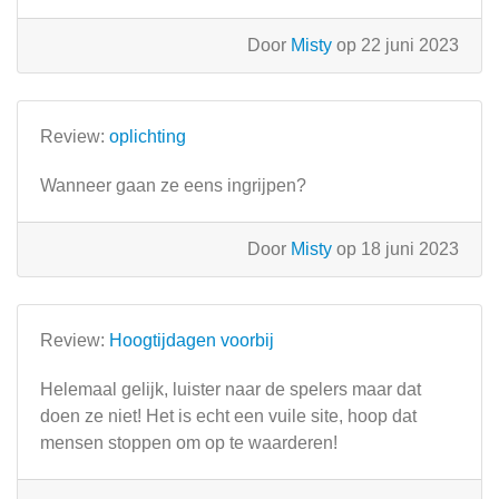
Door
Misty
op 22 juni 2023
Review:
oplichting
Wanneer gaan ze eens ingrijpen?
Door
Misty
op 18 juni 2023
Review:
Hoogtijdagen voorbij
Helemaal gelijk, luister naar de spelers maar dat
doen ze niet! Het is echt een vuile site, hoop dat
mensen stoppen om op te waarderen!