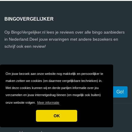
BINGOVERGELIJKER
Op BingoVergelijker.nl lees je reviews over alle bingo aanbieders
in Nederland.Deel jouw ervaringen met andere bezoekers en
schrijf ook een review!
NIEUWSBRIEF
Om jouw bezoek aan onze website nog makkelijk en persoonlijker te
Vul je e-mailadres in om onze nieuwsbrief te ontvangen.
maken zetten we cookies (en daarmee vergelijkbare technieken) in.
Met deze cookies kunnen wij en derde partijen informatie over jou
verzamelen en jouw internetgedrag binnen (en mogelijk ook buiten)
onze website volgen.
Meer informatie
Contact
Privacy
OK
Algemene
FAQ