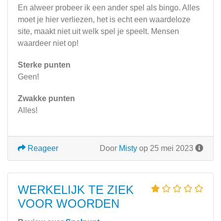
En alweer probeer ik een ander spel als bingo. Alles
moet je hier verliezen, het is echt een waardeloze
site, maakt niet uit welk spel je speelt. Mensen
waardeer niet op!
Sterke punten
Geen!
Zwakke punten
Alles!
Reageer
Door
Misty
op 25 mei 2023
WERKELIJK TE ZIEK
VOOR WOORDEN