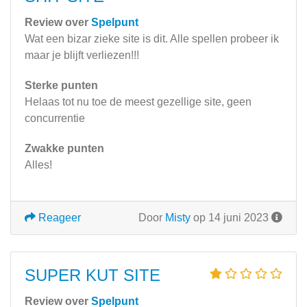
Review over
Spelpunt
Wat een bizar zieke site is dit. Alle spellen probeer ik
maar je blijft verliezen!!!
Sterke punten
Helaas tot nu toe de meest gezellige site, geen
concurrentie
Zwakke punten
Alles!
Reageer
Door
Misty
op 14 juni 2023
SUPER KUT SITE
Review over
Spelpunt