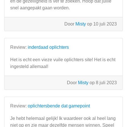
en de gezelligheid is ver te zoeken. Hoop dat jullie
snel aangepakt gaan worden.
Door
Misty
op 10 juli 2023
Review:
inderdaad oplichters
Het is echt een vieze vuile oplichters site! Het is echt
ingesteld allemaal!
Door
Misty
op 8 juli 2023
Review:
oplichtersbende dat gamepoint
Je hebt helemaal gelijk! Ik waardeer ook al heel lang
niet op en zie maar dezelfde mensen winnen. Speel