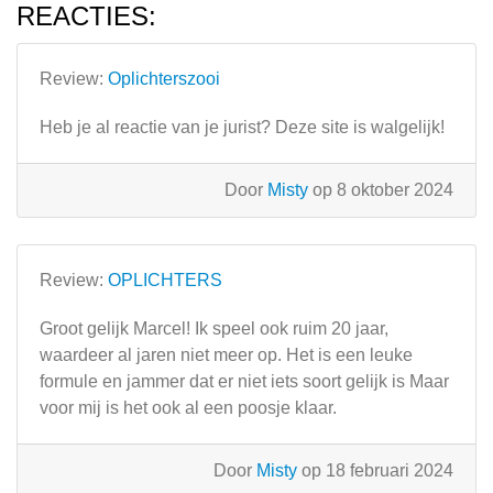
REACTIES:
Review:
Oplichterszooi
Heb je al reactie van je jurist? Deze site is walgelijk!
Door
Misty
op 8 oktober 2024
Review:
OPLICHTERS
Groot gelijk Marcel! Ik speel ook ruim 20 jaar,
waardeer al jaren niet meer op. Het is een leuke
formule en jammer dat er niet iets soort gelijk is Maar
voor mij is het ook al een poosje klaar.
Door
Misty
op 18 februari 2024