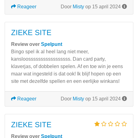
Reageer
Door
Misty
op 15 april 2024
ZIEKE SITE
Review over
Spelpunt
Bingo spel ik al heel lang niet meer,
kansloosssssssssssssssss. Dan card party,
klaverjas, of dobbelen spelen. Af en toe win je eens
maar wat ingesteld is dat ook! Ik blijf hopen op een
site met dezelfde spellen en een eerlijke winkans!
Reageer
Door
Misty
op 15 april 2024
ZIEKE SITE
Review over
Spelpunt