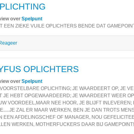
PLICHTING
view over
Spelpunt
 EEN ZIEKE VUILE OPLICHTERS BENDE DAT GAMEPOINT!!!!!!!!
Reageer
YFUS OPLICHTERS
view over
Spelpunt
VOORSTELBARE OPLICHTING; JE WAARDEERT OP, JE VER
T JE HEBT OPGEWAARDEERD; JE WAARDEERT WEER OP 
UW VOORDEEL,MAAR NEE HOOR, JE BLIJFT INLEVEREN; 
TE.....JE ZAL ER MAAR WERKEN, BEN JE DAN TROTS ME
N EEN AFDELINGSCHEF OF MANAGER, NOU GEFELICITEERD
LLEN WERKEN, MOTHERFUCKERS DAAR BIJ GAMEPOINT!!!!!!!