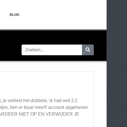
BLOG
e verliest het dubbele, ik had ooit 2,2
ntjes, ben er klaar mee!!! account opgeheven
EN WAARDEER NIET OP EN VERWIJDER JE