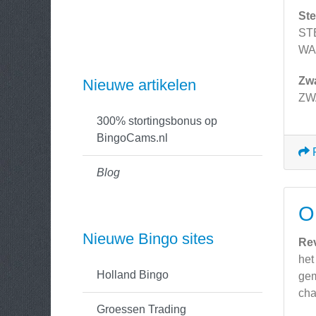
Ste
ST
WA
Zw
Nieuwe artikelen
ZW
300% stortingsbonus op
BingoCams.nl
Blog
O
Nieuwe Bingo sites
Re
het
Holland Bingo
gem
cha
Groessen Trading