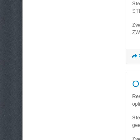
Ste
ST
Zw
ZWA
O
Re
opl
Ste
ge
Zw