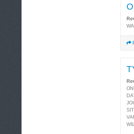
O
Re
WAT
T
Re
ON
DA
JO
SI
VA
WI