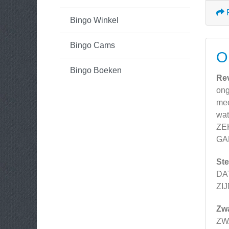
Bingo Winkel
Bingo Cams
O
Bingo Boeken
Re
ong
mee
wat
ZE
GAME
Ste
DA
ZI
Zw
ZW