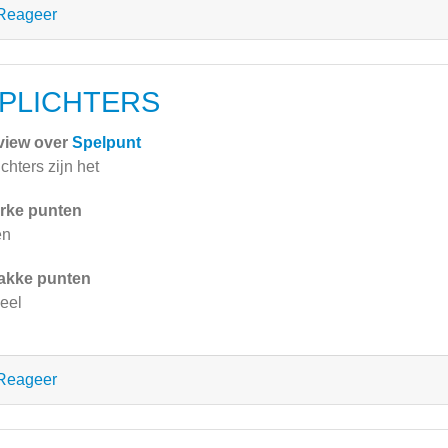
Reageer
PLICHTERS
view over
Spelpunt
ichters zijn het
rke punten
en
akke punten
veel
Reageer