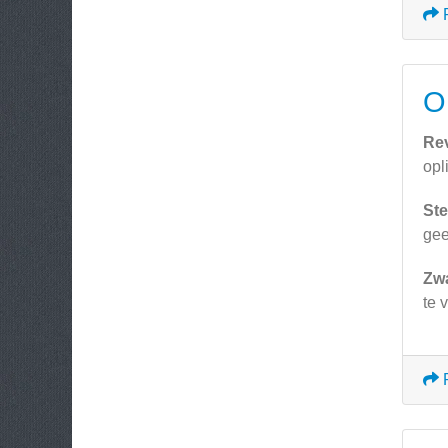
O
Re
opl
Ste
ge
Zw
te 