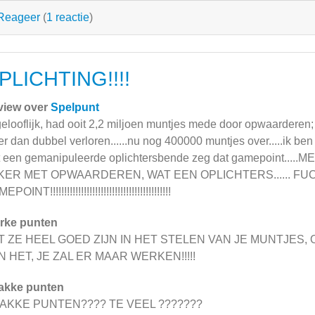
Reageer
(
1 reactie
)
PLICHTING!!!!
view over
Spelpunt
elooflijk, had ooit 2,2 miljoen muntjes mede door opwaarderen
r dan dubbel verloren......nu nog 400000 muntjes over.....ik ben
 een gemanipuleerde oplichtersbende zeg dat gamepoint..
KER MET OPWAARDEREN, WAT EEN OPLICHTERS...... FU
POINT!!!!!!!!!!!!!!!!!!!!!!!!!!!!!!!!!!!!!!!!!!!
rke punten
T ZE HEEL GOED ZIJN IN HET STELEN VAN JE MUNTJE
JN HET, JE ZAL ER MAAR WERKEN!!!!!
akke punten
AKKE PUNTEN???? TE VEEL ???????