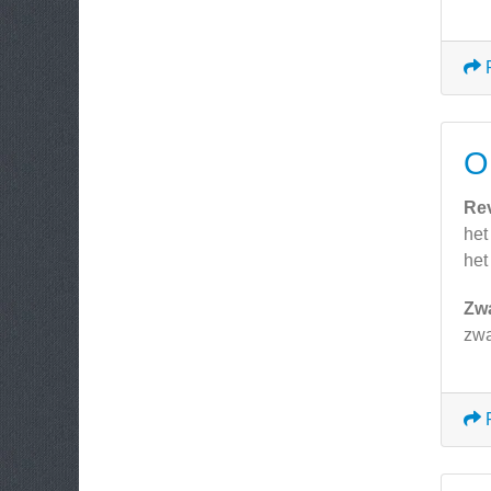
O
Re
het
het
Zw
zwa