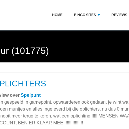
HOME
BINGO SITES
REVIEWS
ur (101775)
PLICHTERS
view over
Spelpunt
en gespeeld in gamepoint, opwaarderen ook gedaan, je wint wat, j
joen muntjes en alles ingeleverd bij die oplichters, nu dus 0 mu
nooit meer terug te keren, wat een oplichting!!!!!! MENS
OUNT, BEN ER KLAAR MEE!!!!!!!!!!!!!!!!!