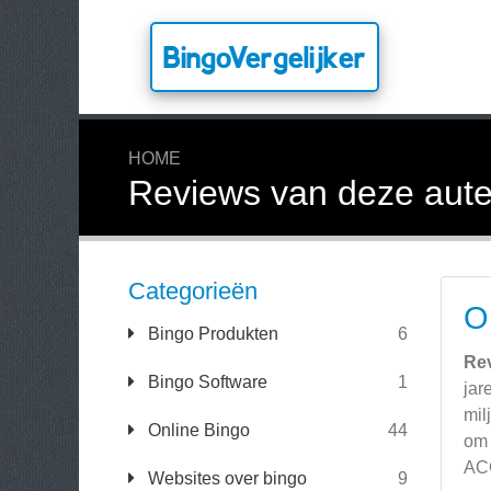
BingoVergelijker
HOME
Reviews van deze aute
Categorieën
O
Bingo Produkten
6
Re
Bingo Software
1
jar
mil
Online Bingo
44
om 
ACC
Websites over bingo
9