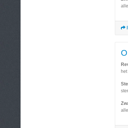
all
O
Re
het
Ste
ste
Zw
all