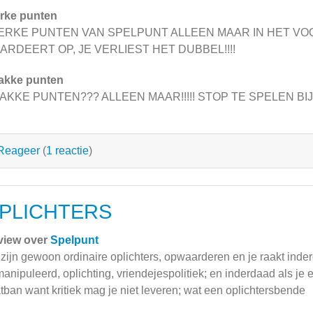
rke punten
ERKE PUNTEN VAN SPELPUNT ALLEEN MAAR IN HET VO
ARDEERT OP, JE VERLIEST HET DUBBEL!!!!
akke punten
AKKE PUNTEN??? ALLEEN MAAR!!!!! STOP TE SPELEN BI
Reageer
(
1 reactie
)
PLICHTERS
view over
Spelpunt
 zijn gewoon ordinaire oplichters, opwaarderen en je raakt inderd
anipuleerd, oplichting, vriendejespolitiek; en inderdaad als je e
tban want kritiek mag je niet leveren; wat een oplichtersbende