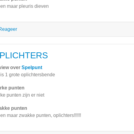
een maar pleuris dieven
Reageer
PLICHTERS
view over
Spelpunt
 is 1 grote oplichtersbende
rke punten
rke punten zijn er niet
akke punten
een maar zwakke punten, oplichters!!!!!!