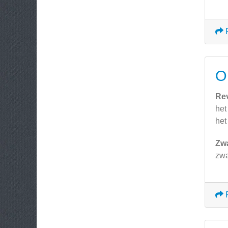
O
Re
het
het
Zw
zwa