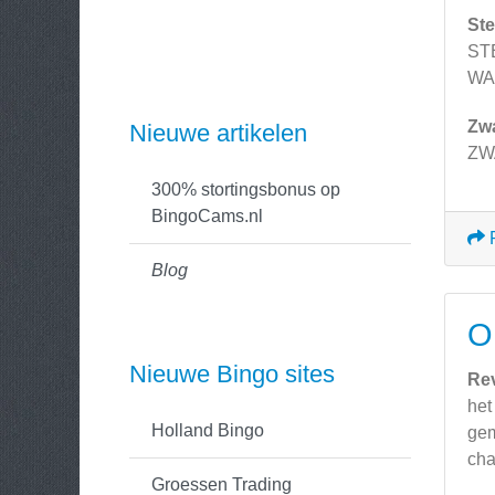
Ste
ST
WA
Zw
Nieuwe artikelen
ZW
300% stortingsbonus op
BingoCams.nl
Blog
O
Nieuwe Bingo sites
Re
het
Holland Bingo
gem
cha
Groessen Trading