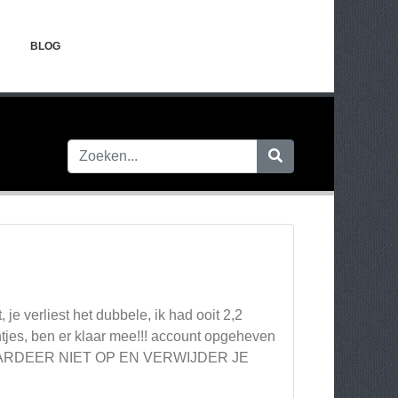
BLOG
e verliest het dubbele, ik had ooit 2,2
ntjes, ben er klaar mee!!! account opgeheven
EN WAARDEER NIET OP EN VERWIJDER JE