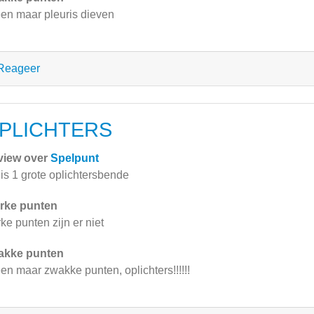
een maar pleuris dieven
Reageer
PLICHTERS
view over
Spelpunt
 is 1 grote oplichtersbende
rke punten
rke punten zijn er niet
akke punten
een maar zwakke punten, oplichters!!!!!!