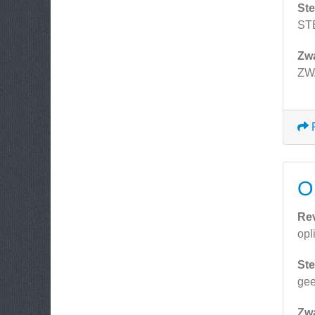
Ste
ST
Zw
ZWA
O
Re
opl
Ste
ge
Zw