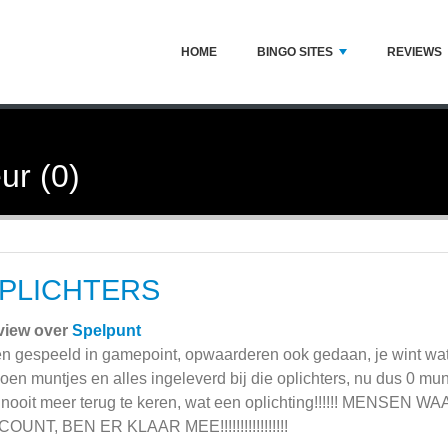
HOME
BINGO SITES
REVIEWS
ur (0)
PLICHTERS
view over
Spelpunt
en gespeeld in gamepoint, opwaarderen ook gedaan, je wint wat, j
joen muntjes en alles ingeleverd bij die oplichters, nu dus 0 mu
nooit meer terug te keren, wat een oplichting!!!!!! MENS
OUNT, BEN ER KLAAR MEE!!!!!!!!!!!!!!!!!