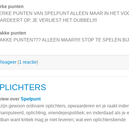
rke punten
ERKE PUNTEN VAN SPELPUNT ALLEEN MAAR IN HET VO
ARDEERT OP, JE VERLIEST HET DUBBEL!!!!
akke punten
AKKE PUNTEN??? ALLEEN MAAR!!!!! STOP TE SPELEN BI
Reageer
(
1 reactie
)
PLICHTERS
view over
Spelpunt
 zijn gewoon ordinaire oplichters, opwaarderen en je raakt inderd
anipuleerd, oplichting, vriendejespolitiek; en inderdaad als je e
tban want kritiek mag je niet leveren; wat een oplichtersbende