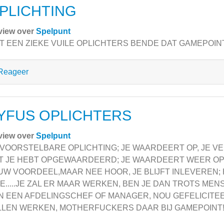
PLICHTING
view over
Spelpunt
 EEN ZIEKE VUILE OPLICHTERS BENDE DAT GAMEPOINT!!!!!!!!
Reageer
YFUS OPLICHTERS
view over
Spelpunt
VOORSTELBARE OPLICHTING; JE WAARDEERT OP, JE VER
T JE HEBT OPGEWAARDEERD; JE WAARDEERT WEER OP 
UW VOORDEEL,MAAR NEE HOOR, JE BLIJFT INLEVEREN; 
TE.....JE ZAL ER MAAR WERKEN, BEN JE DAN TROTS ME
N EEN AFDELINGSCHEF OF MANAGER, NOU GEFELICITEERD
LLEN WERKEN, MOTHERFUCKERS DAAR BIJ GAMEPOINT!!!!!!!