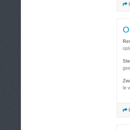
O
Re
opl
Ste
ge
Zw
te 