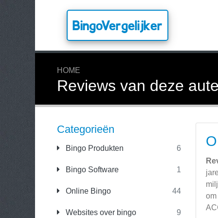
BingoVergelijker
HOME
Reviews van deze aute
Categorieën
O
Bingo Produkten
6
Re
Bingo Software
1
jar
mil
Online Bingo
44
om 
ACC
Websites over bingo
9