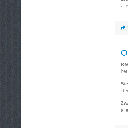
all
O
Re
het
Ste
ste
Zw
all