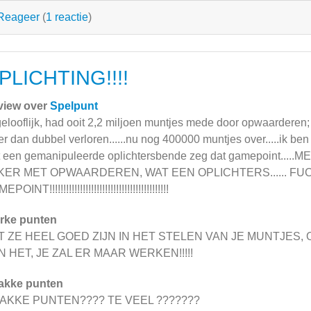
Reageer
(
1 reactie
)
PLICHTING!!!!
view over
Spelpunt
elooflijk, had ooit 2,2 miljoen muntjes mede door opwaarderen
r dan dubbel verloren......nu nog 400000 muntjes over.....ik ben
 een gemanipuleerde oplichtersbende zeg dat gamepoint..
KER MET OPWAARDEREN, WAT EEN OPLICHTERS...... FU
POINT!!!!!!!!!!!!!!!!!!!!!!!!!!!!!!!!!!!!!!!!!!!
rke punten
T ZE HEEL GOED ZIJN IN HET STELEN VAN JE MUNTJE
JN HET, JE ZAL ER MAAR WERKEN!!!!!
akke punten
AKKE PUNTEN???? TE VEEL ???????