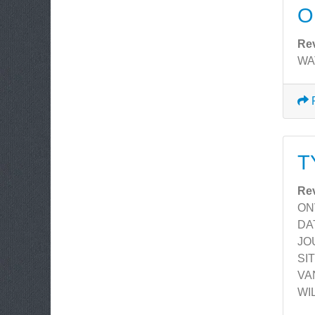
O
Re
WAT
T
Re
ON
DA
JO
SI
VA
WI