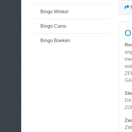
Bingo Winkel
Bingo Cams
O
Bingo Boeken
Re
ong
mee
wat
ZE
GAME
Ste
DA
ZI
Zw
ZW