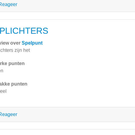
Reageer
PLICHTERS
view over
Spelpunt
ichters zijn het
rke punten
en
akke punten
veel
Reageer